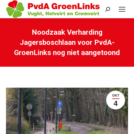
Search:
Noodzaak Verharding
Jagersboschlaan voor PvdA-
GroenLinks nog niet aangetoond
Je bent hier:
OKT
4