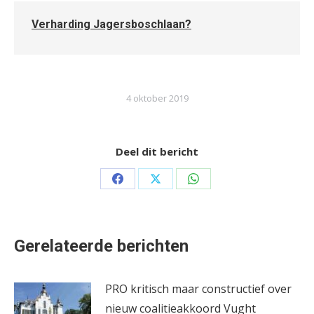
Verharding Jagersboschlaan?
4 oktober 2019
Deel dit bericht
Share
Share
Share
on
on
on
Facebook
X
WhatsApp
Gerelateerde berichten
PRO kritisch maar constructief over
nieuw coalitieakkoord Vught