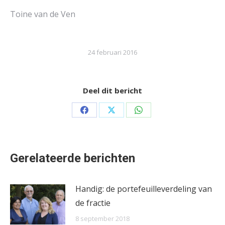
Toine van de Ven
24 februari 2016
Deel dit bericht
Share
Share
Share
on
on
on
Facebook
X
WhatsApp
Gerelateerde berichten
Handig: de portefeuilleverdeling van
de fractie
8 september 2018