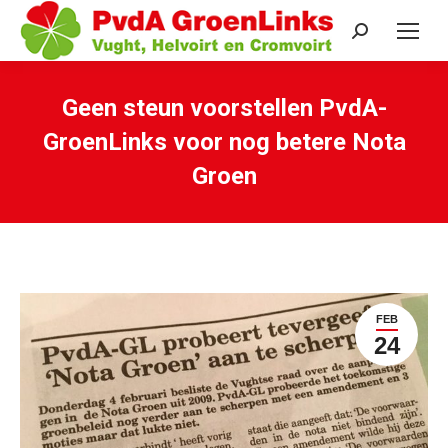
Search:
Geen steun voorstellen PvdA-
GroenLinks voor nog betere Nota
Groen
Je bent hier:
FEB
24