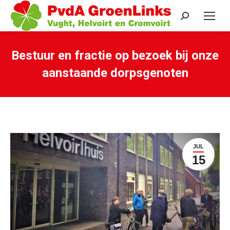
Search:
Bestuur en fractie op bezoek bij onze
aanstaande dorpsgenoten
Je bent hier:
JUL
15