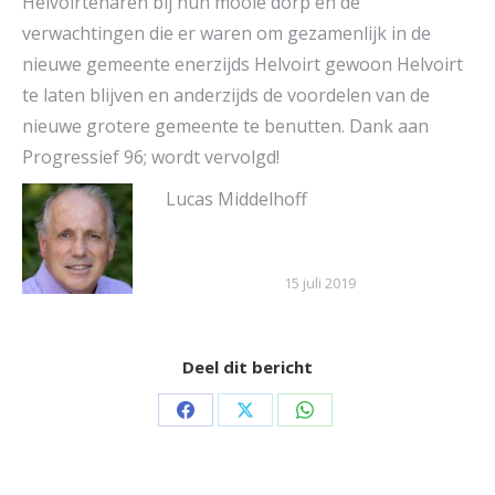
Helvoirtenaren bij hun mooie dorp en de
verwachtingen die er waren om gezamenlijk in de
nieuwe gemeente enerzijds Helvoirt gewoon Helvoirt
te laten blijven en anderzijds de voordelen van de
nieuwe grotere gemeente te benutten. Dank aan
Progressief 96; wordt vervolgd!
Lucas Middelhoff
15 juli 2019
Deel dit bericht
Share
Share
Share
on
on
on
Facebook
X
WhatsApp